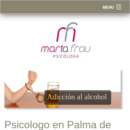
MENU
Inicio
Nuestro Equipo
Servicios
Cuándo ir la psicólogo
Terapia cognitivo conductual
Blog
Adicción al alcohol
Contacto
662308697
Psicologo en Palma de